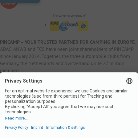
The camping company of
PiNCAMP – YOUR TRUSTED PARTNER FOR CAMPING IN EUROPE
.
ADAC, ANWB and TCS have been joint shareholders of PiNCAMP
since January 2024. Together, the three automobile clubs from
Germany, the Netherlands and Switzerland unite 27 million
members.
B2B Information
B2C Products
Other
ADAC Camping
pincamp.de
Contact
ANWB Extranet
anwbcamping.nl
Privacy Policy
pincamp.ch
Imprint
B2B Premium Partner