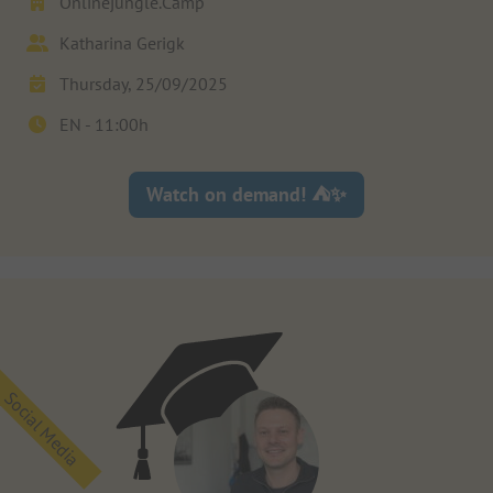
Onlinejungle.Camp
Katharina Gerigk
Thursday, 25/09/2025
EN -
11:00
h
Watch on demand! ⛺✨
Social Media